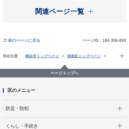
開く
関連ページ一覧
前のページに戻る
ページID：184-306-893
現在位
現在位置
横浜市トップページ
港南区トップページ
くらし・手続き
市民協働・学び
学び
読書
港南台地区センターでの図書取次サービスについて
ページトップへ
区のメニュー
開く
防災・防犯
開く
くらし・手続き