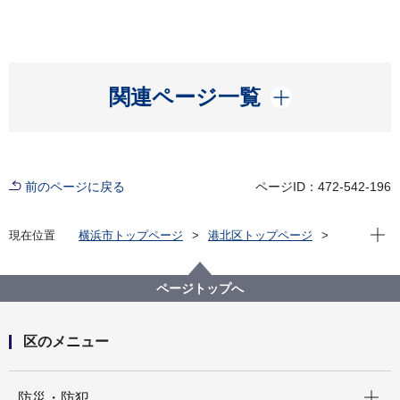
開く
関連ページ一覧
前のページに戻る
ページID：472-542-196
現在位
現在位置
横浜市トップページ
港北区トップページ
窓口・施設
区民利用施設
区民活動支援センター
講座・イベント情報
女性のがんを知る、わたしを守る ～セルフケアにつ
ページトップへ
いて考えよう～（終了しました）
区のメニュー
開く
防災・防犯