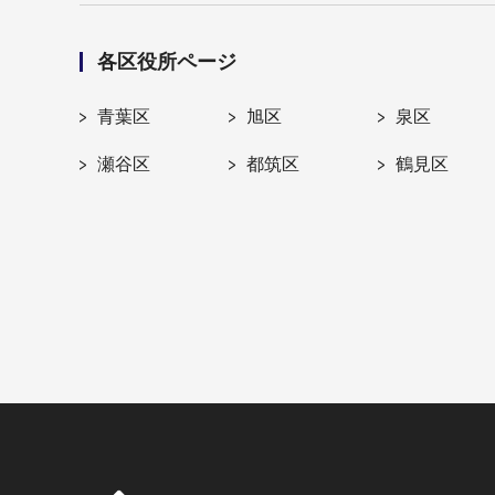
各区役所ページ
青葉区
旭区
泉区
瀬谷区
都筑区
鶴見区