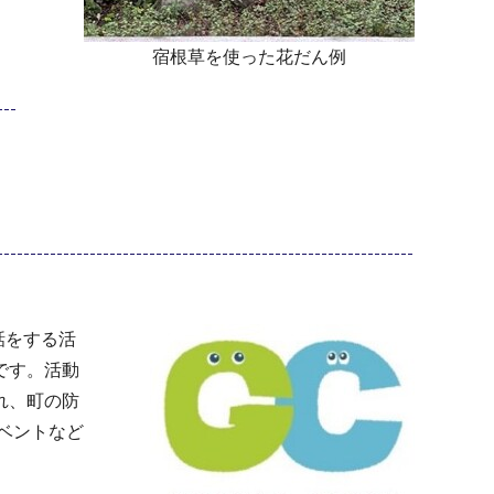
宿根草を使った花だん例
話をする活
です。活動
れ、町の防
ベントなど