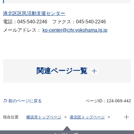
港北区区民活動支援センター
電話：045-540-2246 ファクス：045-540-2246
メールアドレス：
ko-center@city.yokohama.lg.jp
開く
関連ページ一覧
前のページに戻る
ページID：124-069-442
現在位
現在位置
横浜市トップページ
港北区トップページ
窓口・施設
区民利用施設
区民活動支援センター
講座・イベント情報
いろいろ色あそび～水性ペンのひみつ～（終了しまし