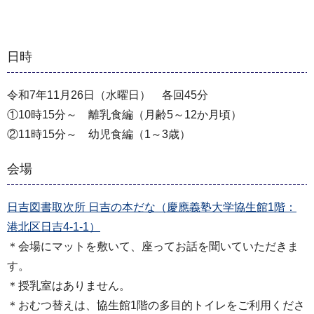
日時
令和7年11月26日（水曜日） 各回45分
①10時15分～ 離乳食編（月齢5～12か月頃）
②11時15分～ 幼児食編（1～3歳）
会場
日吉図書取次所 日吉の本だな（慶應義塾大学協生館1階：
港北区日吉4-1-1）
＊会場にマットを敷いて、座ってお話を聞いていただきま
す。
＊授乳室はありません。
＊おむつ替えは、協生館1階の多目的トイレをご利用くださ