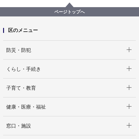
区民活動支援センター
講座・イベント情報
乳幼児期の食育セミナー ぱくぱくすこやか相談（終
ページトップへ
了しました）
区のメニュー
開く
防災・防犯
開く
くらし・手続き
開く
子育て・教育
開く
健康・医療・福祉
開く
窓口・施設
開く