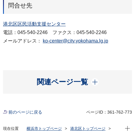
問合せ先
港北区区民活動支援センター
電話：045-540-2246 ファクス：045-540-2246
メールアドレス：
ko-center@city.yokohama.lg.jp
開く
関連ページ一覧
前のページに戻る
ページID：361-762-773
現在位
現在位置
横浜市トップページ
港北区トップページ
窓口・施設
区民利用施設