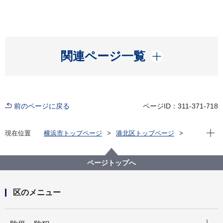
開く
関連ページ一覧
前のページに戻る
ページID：311-371-718
現在位
現在位置
横浜市トップページ
港北区トップページ
くらし・手続き
市民協働・学び
学び
スポーツ
ページトップへ
区のメニュー
開く