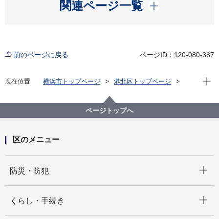
開く
関連ページ一覧
前のページに戻る
ページID：120-080-387
現在位
現在位置
横浜市トップページ
港北区トップページ
くらし・手続き
戸籍・税・保険
税金
市税の証明
ページトップへ
区のメニュー
開く
防災・防犯
開く
くらし・手続き