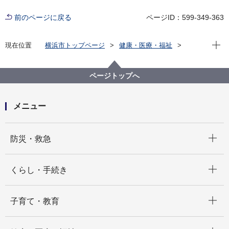
前のページに戻る
ページID：599-349-363
現在位
現在位置
横浜市トップページ
健康・医療・福祉
健康・医療
食の安全
食の安全ヨコハマＷＥＢ
食品衛生に関すること
食品衛生情報（お役立ち情報等）
ページトップへ
その他食品の安全
牛海綿状脳症（ＢＳＥ）
メニュー
開く
防災・救急
開く
くらし・手続き
開く
子育て・教育
開く