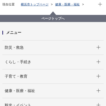
現在位
現在位置
横浜市トップページ
健康・医療・福祉
健康・医療
こころの健康
こころの健康に関する相談・情報
リーフレット
ページトップへ
メニュー
開く
防災・救急
開く
くらし・手続き
開く
子育て・教育
開く
健康・医療・福祉
開く
観光・イベント