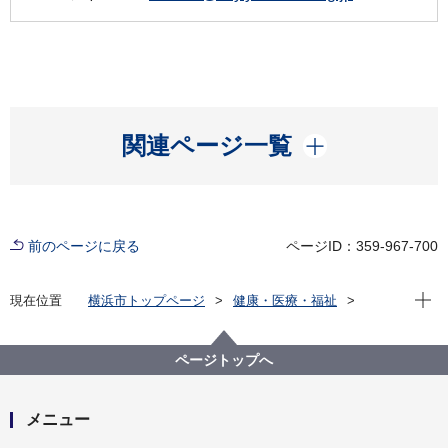
開く
関連ページ一覧
前のページに戻る
ページID：359-967-700
現在位
現在位置
横浜市トップページ
健康・医療・福祉
健康・医療
衛生研究所
感染症発生状況資料集
横浜市感染症発生動向調査事業概要
ページトップへ
横浜市感染症発生動向調査事業概要／令和5年（2023
年）
メニュー