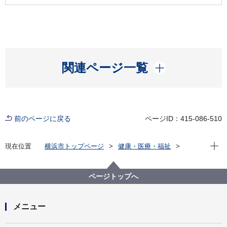
開く
関連ページ一覧
前のページに戻る
ページID：415-086-510
現在位
現在位置
横浜市トップページ
健康・医療・福祉
健康・医療
衛生研究所
感染症発生状況資料集
横浜市感染症発生動向調査事業概要
ページトップへ
横浜市感染症発生動向調査事業概要／平成21年（2009
年）
メニュー