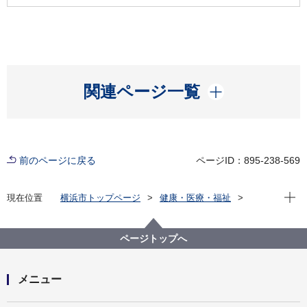
開く
関連ページ一覧
前のページに戻る
ページID：895-238-569
現在位
現在位置
横浜市トップページ
健康・医療・福祉
健康・医療
衛生研究所
感染症発生状況資料集
横浜市感染症発生動向調査事業概要
ページトップへ
横浜市感染症発生動向調査事業概要／平成19年（2007
年）
メニュー