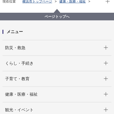
現在位置
横浜市トップページ
健康・医療・福祉
健康・医療
衛生研究所
感染症発生状況資料集
横浜市感染症発生動向調査事業概要
ページトップへ
横浜市感染症発生動向調査事業概要／平成17年（2005
年）
メニュー
開く
防災・救急
開く
くらし・手続き
開く
子育て・教育
開く
健康・医療・福祉
開く
観光・イベント