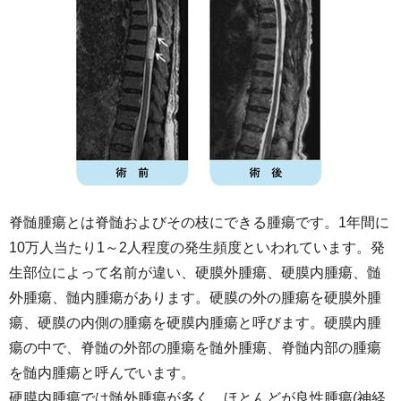
脊髄腫瘍とは脊髄およびその枝にできる腫瘍です。1年間に
10万人当たり1～2人程度の発生頻度といわれています。発
生部位によって名前が違い、硬膜外腫瘍、硬膜内腫瘍、髄
外腫瘍、髄内腫瘍があります。硬膜の外の腫瘍を硬膜外腫
瘍、硬膜の内側の腫瘍を硬膜内腫瘍と呼びます。硬膜内腫
瘍の中で、脊髄の外部の腫瘍を髄外腫瘍、脊髄内部の腫瘍
を髄内腫瘍と呼んでいます。
硬膜内腫瘍では髄外腫瘍が多く、ほとんどが良性腫瘍(神経