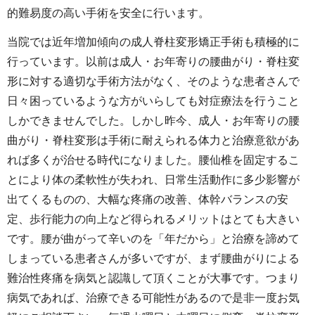
的難易度の高い手術を安全に行います。
当院では近年増加傾向の成人脊柱変形矯正手術も積極的に
行っています。以前は成人・お年寄りの腰曲がり・脊柱変
形に対する適切な手術方法がなく、そのような患者さんで
日々困っているような方がいらしても対症療法を行うこと
しかできませんでした。しかし昨今、成人・お年寄りの腰
曲がり・脊柱変形は手術に耐えられる体力と治療意欲があ
れば多くが治せる時代になりました。腰仙椎を固定するこ
とにより体の柔軟性が失われ、日常生活動作に多少影響が
出てくるものの、大幅な疼痛の改善、体幹バランスの安
定、歩行能力の向上など得られるメリットはとても大きい
です。腰が曲がって辛いのを「年だから」と治療を諦めて
しまっている患者さんが多いですが、まず腰曲がりによる
難治性疼痛を病気と認識して頂くことが大事です。つまり
病気であれば、治療できる可能性があるので是非一度お気