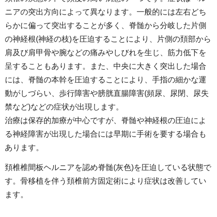
ニアの突出方向によって異なります。一般的には左右どち
らかに偏って突出することが多く、脊髄から分岐した片側
の神経根(神経の枝)を圧迫することにより、片側の頚部から
肩及び肩甲骨や腕などの痛みやしびれを生じ、筋力低下を
呈することもあります。また、中央に大きく突出した場合
には、脊髄の本幹を圧迫することにより、手指の細かな運
動がしづらい、歩行障害や膀胱直腸障害(頻尿、尿閉、尿失
禁など)などの症状が出現します。
治療は保存的加療が中心ですが、脊髄や神経根の圧迫によ
る神経障害が出現した場合には早期に手術を要する場合も
あります。
頚椎椎間板ヘルニアを認め脊髄(灰色)を圧迫している状態で
す。骨移植を伴う頚椎前方固定術により症状は改善してい
ます。