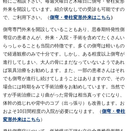
軽にご相談下さい。毎週火曜日と木曜日に側弯・脊柱変形
外来を開設しています。紹介状なしでの受診も可能ですの
で、ご利用下さい。（
側弯・脊柱変形外来はこちら
）
側弯専門外来を開設していることもあり、思春期特発性側
弯症の患者さんが、外来・入院・手術を含めてたくさんい
らっしゃることも当院の特徴です。多くの側弯は軽いもの
で経過観察のみで十分です。しかし、ある程度以上側弯が
進行してしまい、大人の骨にまだなっていないようであれ
ば装具治療をお勧めします。また、一部の患者さんはそれ
でも側弯が進行し続けてしまうことはありますので、その
場合には時期をみて手術治療をお勧めしています。当然で
すが手術治療により曲がった背骨は相当真っすぐになり、
体幹の捻じれや背中のコブ（出っ張り）も改善します。お
およそ10日間程度の入院が必要になります。（
側弯・脊柱
変形外来はこちら
）