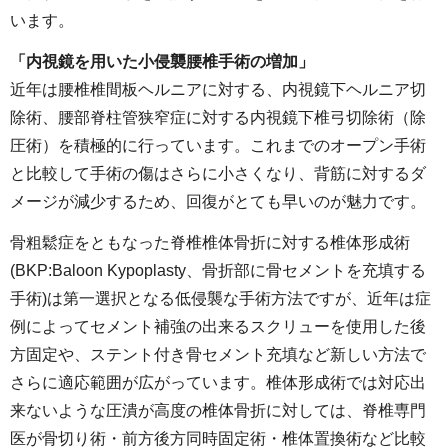
います。
「内視鏡を用いた小侵襲腰椎手術の増加」
近年は腰椎椎間板ヘルニアに対する、内視鏡下ヘルニア切
除術、腰部脊柱管狭窄症に対する内視鏡下椎弓切除術（除
圧術）を積極的に行っています。これまでのオープン手術
と比較して手術の傷はさらに小さくなり、背筋に対するダ
メージが減少するため、回復がとても早いのが魅力です。
骨粗鬆症をともなった脊椎椎体骨折に対する椎体形成術
(BKP:Baloon Kypoplasty、骨折部に骨セメントを充填する
手術)は第一選択となる低侵襲な手術方法ですが、近年は症
例によってセメント補強の出来るスクリューを使用した後
方固定や、ステント付き骨セメント充填など新しい方法で
さらに適応範囲が広がっています。椎体形成術では対応出
来ないような圧潰が高度の椎体骨折に対しては、脊椎専門
医が骨切り術・前方後方同時固定術・椎体置換術など比較