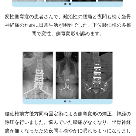
変性側弯症の患者さんで、難治性の腰痛と夜間も続く坐骨
神経痛のために日常生活が困難でした。下位腰仙椎の多椎
間で変性、側弯変形を認めます。
腰仙椎前方後方同時固定術による側弯変形の矯正、神経の
除圧を行いました。悩んでいた腰痛がなくなり、坐骨神経
痛が無くなったため夜間も穏やかに眠れるようになりまし