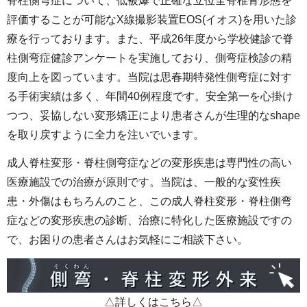
脊柱側弯症について、低被爆で正確な立位全脊椎骨形態を
評価することが可能なX線撮影装置EOS(イオス)を用いた診
療を行っております。また、平成26年度から学校健診で脊
柱側弯症健診アンケートを実施しており、側弯症検診の精
度向上を図っています。当院は思春期特発性側弯症に対す
る手術実績は多く、年間40例程度です。安全第一を心掛け
つつ、妥協しない変形矯正により患者さんが生理的なshape
を取り戻すように全力を注いでいます。
成人脊柱変形・脊柱側弯症などの変形疾患は専門性の高い
医療施設での治療が原則です。当院は、一般的な変性疾
患・外傷はもちろんのこと、この成人脊柱変形・脊柱側弯
症などの変形疾患の診断、治療に特化した医療施設ですの
で、お困りの患者さんはお気軽にご相談下さい。
△詳しくはこちら△