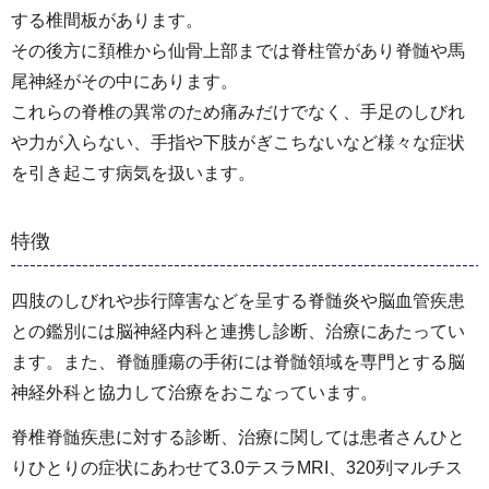
する椎間板があります。
その後方に頚椎から仙骨上部までは脊柱管があり脊髄や馬
尾神経がその中にあります。
これらの脊椎の異常のため痛みだけでなく、手足のしびれ
や力が入らない、手指や下肢がぎこちないなど様々な症状
を引き起こす病気を扱います。
特徴
四肢のしびれや歩行障害などを呈する脊髄炎や脳血管疾患
との鑑別には脳神経内科と連携し診断、治療にあたってい
ます。また、脊髄腫瘍の手術には脊髄領域を専門とする脳
神経外科と協力して治療をおこなっています。
脊椎脊髄疾患に対する診断、治療に関しては患者さんひと
りひとりの症状にあわせて3.0テスラMRI、320列マルチス