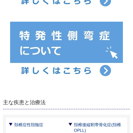
主な疾患と治療法
頚椎症性頚髄症
頚椎後縦靭帯骨化症(頚椎
OPLL)