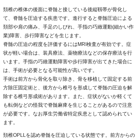
頚椎の椎体の後面に脊髄と接している後縦靱帯が骨化し
て、脊髄を圧迫する疾患です。進行すると脊髄圧迫による
頚部や肩の痛み、手足のしびれ、手指の巧緻運動(細かい作
業)障害、歩行障害などを生じます。
脊髄の圧迫の程度を評価するにはMRI検査が有効です。症
状が軽い場合は、装具療法、薬物療法などの保存療法を行
います。手指の巧緻運動障害や歩行障害が出てきた場合に
は、手術が必要となる可能性が高いです。
手術は前方から骨化を取り除き、骨を移植して固定する前
方除圧固定術と、後方から椎弓を形成して脊髄の圧迫を解
除する椎弓形成術があります。また、症状がないか軽くて
も転倒などの怪我で脊髄麻痺を生じることがあるので注意
が必要です。なお厚生労働省特定疾患として認められてい
ます。
頚椎OPLLを認め脊髄を圧迫している状態です。前方からの