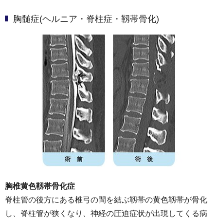
胸髄症(ヘルニア・脊柱症・靱帯骨化)
胸椎黄色靱帯骨化症
脊柱管の後方にある椎弓の間を結ぶ靱帯の黄色靱帯が骨化
し、脊柱管が狭くなり、神経の圧迫症状が出現してくる病