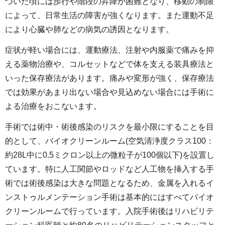
づいた頃には歩行や階段の昇降が困難となり、移動の制限
によって、日常生活の障害が強くなります。また運動不足
により心臓や肺などの病気の誘因となります。
症状が軽い場合には、運動療法、注射や内服薬で痛みを抑
える薬物治療や、コルセットなどで体を支える装具療法と
いった保存療法があります。痛みや変形が強く、保存療法
では効果があまり出ない場合や見込めない場合には手術に
よる治療をおこないます。
手術では術中・術後感染のリスクを最小限にすることを目
的として、バイオクリーンルーム(空気清浄度クラス100：
約28L中に0.5ミクロン以上の微粒子が100個以下)を設置し
ています。特に人工関節やロッドなど人工物を挿入する手
術では術後感染は大きな問題となるため、金属を入れるイ
ンストゥルメンテーション手術は基本的にはすべてバイオ
クリーンルームで行っています。入院手術後はリハビリテ