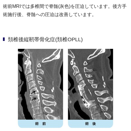
術前MRIでは多椎間で脊髄(灰色)を圧迫しています。後方手
術施行後、脊髄への圧迫は改善しています。
頚椎後縦靭帯骨化症(頚椎OPLL)