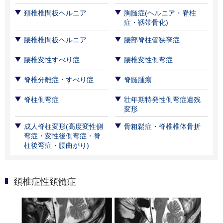
頚椎椎間板ヘルニア
胸髄症(ヘルニア・脊柱
症・靱帯骨化)
腰椎椎間板ヘルニア
腰部脊柱管狭窄症
腰椎変性すべり症
腰椎変性側弯症
脊椎分離症・すべり症
脊髄腫瘍
脊柱側弯症
壮年期特発性側弯症遺残
変形
成人脊柱変形(高度変性側
骨粗鬆症・脊椎椎体骨折
弯症・変性後側弯症・脊
柱後弯症・腰曲がり)
頚椎症性頚髄症