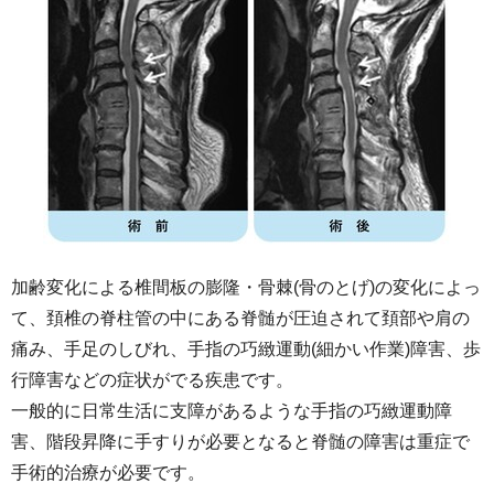
加齢変化による椎間板の膨隆・骨棘(骨のとげ)の変化によっ
て、頚椎の脊柱管の中にある脊髄が圧迫されて頚部や肩の
痛み、手足のしびれ、手指の巧緻運動(細かい作業)障害、歩
行障害などの症状がでる疾患です。
一般的に日常生活に支障があるような手指の巧緻運動障
害、階段昇降に手すりが必要となると脊髄の障害は重症で
手術的治療が必要です。