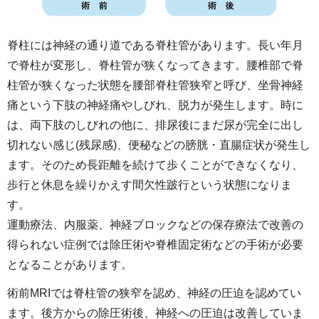
脊柱には神経の通り道である脊柱管があります。長い年月
で脊柱が変形し、脊柱管が狭くなってきます。腰椎部で脊
柱管が狭くなった状態を腰部脊柱管狭窄と呼び、坐骨神経
痛という下肢の神経痛やしびれ、脱力が発生します。時に
は、両下肢のしびれの他に、排尿後にまだ尿が完全に出し
切れない感じ(残尿感)、便秘などの膀胱・直腸症状が発生し
ます。そのため長距離を続けて歩くことができなくなり、
歩行と休息を繰りかえす間欠性跛行という状態になりま
す。
運動療法、内服薬、神経ブロックなどの保存療法で改善の
得られない症例では除圧術や脊椎固定術などの手術が必要
となることがあります。
術前MRIでは脊柱管の狭窄を認め、神経の圧迫を認めてい
ます。後方からの除圧術後、神経への圧迫は改善していま