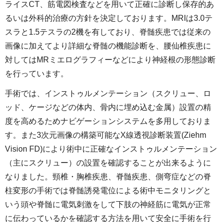
ライスCT、筋電図検査などを用いて正確に診断し保存的あ
るいは外科的治療の方針を決定しております。MRIは3.0テ
スラと1.5テスラの2機を有しており、脊髄疾患では従来の
画像に加えてより詳細な脊髄の機能診断を、腰仙椎疾患に
対してはMRミエログラフィーなどにより神経根の形態診断
を行っています。
手術では、インストゥルメンテーション（スクリュー、ロ
ッド、ケージなどの体内、骨内に埋め込む金属）設置の精
度を高めるためナビゲーションシステムを多用しておりま
す。また3次元画像の構築可能なX線透視診断装置(Ziehm
Vision FD)により術中に正確なインストゥルメンテーション
（主にスクリュー）の設置を確認することが出来るように
なりました。頸椎・胸椎疾患、脊髄疾患、側弯症などの脊
柱変形の手術では脊髄誘発電位による術中モニタリングと
いう頭や脊髄に電気刺激をして下肢の神経筋に電気が正常
に伝わっているかを確認する方法を用いて安全に手術を行