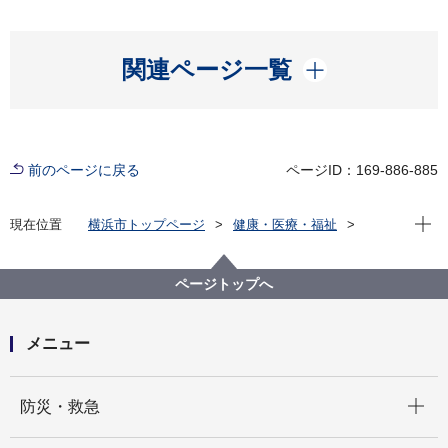
開く
関連ページ一覧
前のページに戻る
ページID：169-886-885
現在位
現在位置
横浜市トップページ
健康・医療・福祉
健康・医療
市立病院
採用情報
横浜市看護職員 採用情報
お知らせ
よくある問合せ
ページトップへ
メニュー
開く
防災・救急