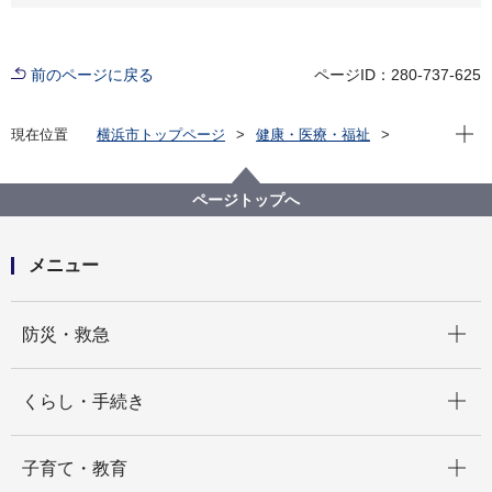
前のページに戻る
ページID：280-737-625
現在位
現在位置
横浜市トップページ
健康・医療・福祉
健康・医療
市立病院
採用情報
横浜市看護職員 採用情報
採用情報
卒業見込証明書を申込受付期間中に提出できない場合
ページトップへ
メニュー
開く
防災・救急
開く
くらし・手続き
開く
子育て・教育