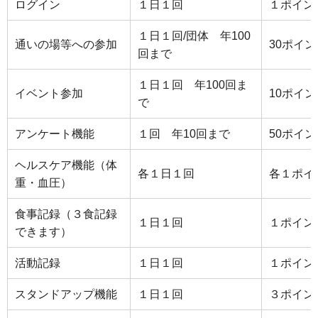
ログイン
１日１回
１ポイン
１日１回/団体 年100
通いの場等への参加
30ポイン
回まで
１日１回 年100回ま
イベント参加
10ポイン
で
アンケート機能
１回 年10回まで
50ポイン
ヘルスケア機能（体
各１日１回
各１ポイ
重・血圧）
食事記録（３食記録
１日１回
１ポイン
できます）
活動記録
１日１回
１ポイン
スタンドアップ機能
１日１回
３ポイン