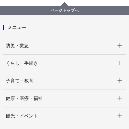
地域包括ケアシステム
よこはまシニア社会参加ポイントアプリ
ページトップへ
メニュー
開く
防災・救急
開く
くらし・手続き
開く
子育て・教育
開く
健康・医療・福祉
開く
観光・イベント
開く