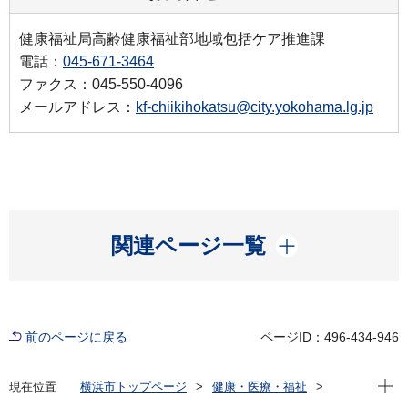
健康福祉局高齢健康福祉部地域包括ケア推進課
電話：
045-671-3464
ファクス：045-550-4096
メールアドレス：
kf-chiikihokatsu@city.yokohama.lg.jp
開く
関連ページ一覧
前のページに戻る
ページID：496-434-946
現在位
現在位置
横浜市トップページ
健康・医療・福祉
福祉・介護
高齢者福祉・介護