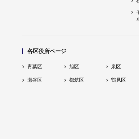
各区役所ページ
青葉区
旭区
泉区
瀬谷区
都筑区
鶴見区