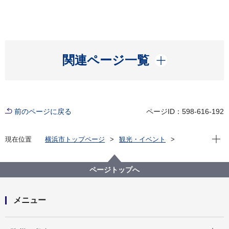
開く
関連ページ一覧
前のページに戻る
ページID：598-616-192
現在位
現在位置
横浜市トップページ
観光・イベント
スポーツ
スポーツ振興
施設の再整備
横浜国際プールの再整備
横浜国際プール再整備事業について
ページトップへ
メニュー
開く