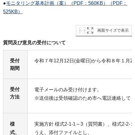
●
モニタリング基本計画（案）（PDF：560KB）（PDF：
525KB）
画面サイズで表示
質問及び意見の受付について
受付
令和７年12月12日(金曜日)から令和８年１月2
期間
受付
電子メールのみ受け付けます。
方法
※送信後は受領確認のため市へ電話連絡して
様
実施方針 様式2-1-1～3（質問書）、様式2-2
式、
うえ、添付ファイルとし、