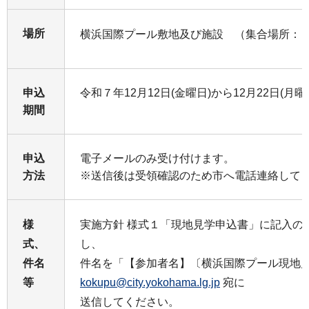
場所
横浜国際プール敷地及び施設 （集合場所：
申込
令和７年12月12日(金曜日)から12月22日(月
期間
申込
電子メールのみ受け付けます。
方法
※送信後は受領確認のため市へ電話連絡して
様
実施方針 様式１「現地見学申込書」に記入の
式、
し、
件名
件名を「【参加者名】〔横浜国際プール現地
等
kokupu@city.yokohama.lg.jp
宛に
送信してください。