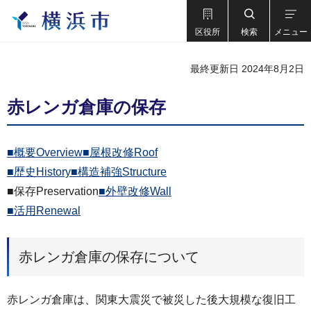
区役所
検索
メニュー
最終更新日 2024年8月2日
赤レンガ倉庫の保存
■概要Overview
■屋根改修Roof
■歴史History
■構造補強Structure
■保存Preservation
■外壁改修Wall
■活用Renewal
赤レンガ倉庫の保存について
赤レンガ倉庫は、関東大震災で被災した後大規模な復旧工