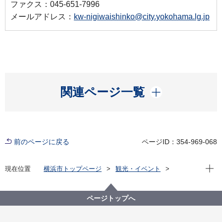
ファクス：045-651-7996
メールアドレス：
kw-nigiwaishinko@city.yokohama.lg.jp
開く
関連ページ一覧
前のページに戻る
ページID：354-969-068
現在位
現在位置
横浜市トップページ
観光・イベント
横浜の港
横浜港を体感
観光する・遊ぶ
遊ぶ横浜港スポット
赤レンガ倉庫ホームページ
保存
赤レンガ倉庫の保存
ページトップへ