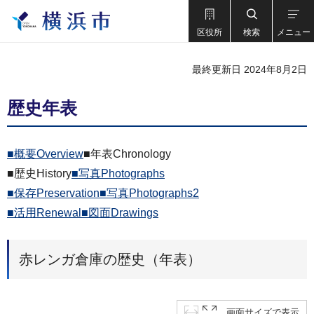
区役所
検索
メニュー
最終更新日 2024年8月2日
歴史年表
■概要Overview
■年表Chronology
■歴史History
■写真Photographs
■保存Preservation
■写真Photographs2
■活用Renewal
■図面Drawings
赤レンガ倉庫の歴史（年表）
画面サイズで表示