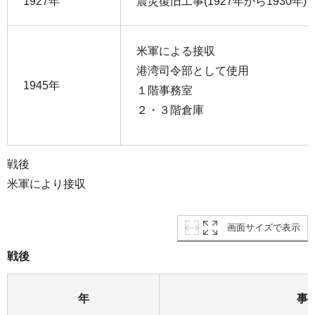
1927年
震災復旧工事(1927年から1930年)
米軍による接収
港湾司令部として使用
1945年
１階事務室
２・３階倉庫
戦後
米軍により接収
画面サイズで表示
戦後
年
事