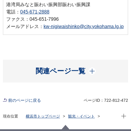
港湾局みなと賑わい振興部賑わい振興課
電話：
045-671-2888
ファクス：045-651-7996
メールアドレス：
kw-nigiwaishinko@city.yokohama.lg.jp
開く
関連ページ一覧
前のページに戻る
ページID：722-812-472
現在位
現在位置
横浜市トップページ
観光・イベント
横浜の港
横浜港を体感
観光する・遊ぶ
遊ぶ横浜港スポット
赤レンガ倉庫ホームページ