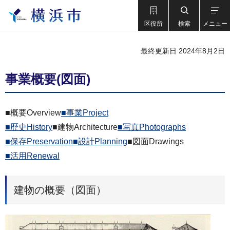
区役所
検索
メニュー
最終更新日 2024年8月2日
事業概要(図面)
■概要Overview
■事業Project
■歴史History
■建物Architecture
■写真Photographs
■保存Preservation
■設計Planning
■図面Drawings
■活用Renewal
建物の概要（図面）