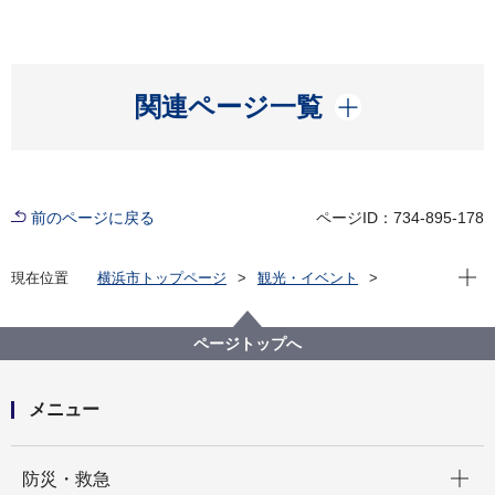
開く
関連ページ一覧
前のページに戻る
ページID：734-895-178
現在位
現在位置
横浜市トップページ
観光・イベント
横浜の港
横浜港を体感
観光する・遊ぶ
遊ぶ横浜港スポット
赤レンガ倉庫ホームページ
概要
事業概要(図面)
ページトップへ
メニュー
開く
防災・救急