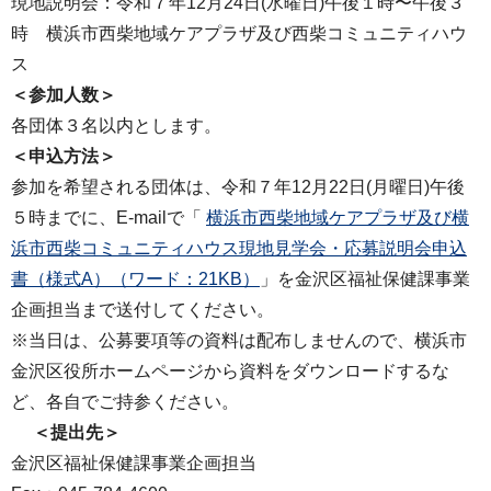
現地説明会：令和７年12⽉24⽇(水曜⽇)午後１時〜午後３
時 横浜市西柴地域ケアプラザ及び西柴コミュニティハウ
ス
＜参加⼈数＞
各団体３名以内とします。
＜申込⽅法＞
参加を希望される団体は、令和７年12⽉22⽇(月曜⽇)午後
５時までに、E-mailで「
横浜市西柴地域ケアプラザ及び横
浜市西柴コミュニティハウス現地見学会・応募説明会申込
書（様式A）（ワード：21KB）
」を金沢区福祉保健課事業
企画担当まで送付してください。
※当⽇は、公募要項等の資料は配布しませんので、横浜市
⾦沢区役所ホームページから資料をダウンロードするな
ど、各⾃でご持参ください。
＜提出先＞
金沢区福祉保健課事業企画担当