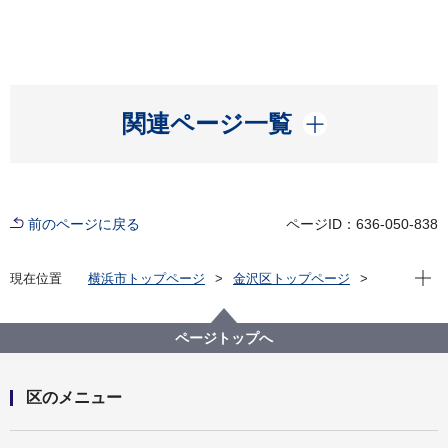
開く
関連ページ一覧
前のページに戻る
ページID：636-050-838
現在位
現在位置
横浜市トップページ
金沢区トップページ
区政情報
指定管理者制度
指定管理者公募・選定結果
令和９年度～令和13年度 横浜市西柴地域ケアプラザ
ページトップへ
及び横浜市西柴コミュニティハウス第２期指定管理者
公募について
区のメニュー
開く