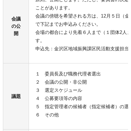
ことがあります。
会議の傍聴を希望される⽅は、12⽉５⽇（金
会議
で下記までお申込みください。
の公
会場の都合により先着６⼈まで（１団体2⼈
開
す。
申込先：金沢区地域振興課区民活動支援担当（045
１ 委員長及び職務代理者選出
２ 会議の公開・非公開
３ 選定スケジュール
議題
４ 公募要項等の内容
５ 指定管理者の候補者（指定候補者）の選
６ その他