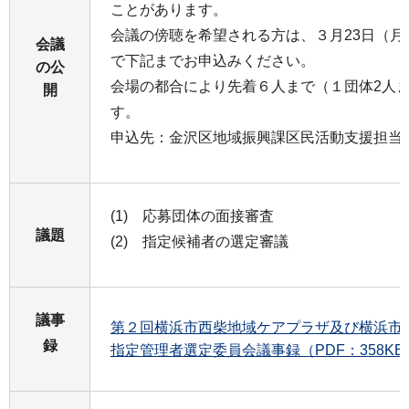
ことがあります。
会議の傍聴を希望される⽅は、３⽉23⽇（月
会議
で下記までお申込みください。
の公
会場の都合により先着６⼈まで（１団体2⼈
開
す。
申込先：金沢区地域振興課区民活動支援担当（045
(1) 応募団体の面接審査
議題
(2) 指定候補者の選定審議
議事
第２回横浜市西柴地域ケアプラザ及び横浜市
録
指定管理者選定委員会議事録（PDF：358KB