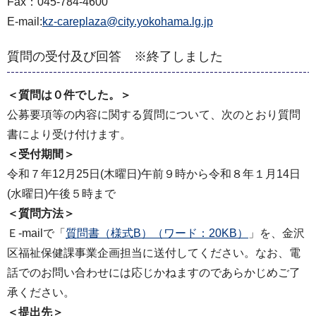
Fax：045-784-4600
E-mail:
kz-careplaza@city.yokohama.lg.jp
質問の受付及び回答 ※終了しました
＜質問は０件でした。＞
公募要項等の内容に関する質問について、次のとおり質問
書により受け付けます。
＜受付期間＞
令和７年12⽉25⽇(木曜⽇)午前９時から令和８年１⽉14⽇
(水曜⽇)午後５時まで
＜質問⽅法＞
Ｅ-mailで「
質問書（様式B）（ワード：20KB）
」を、金沢
区福祉保健課事業企画担当に送付してください。なお、電
話でのお問い合わせには応じかねますのであらかじめご了
承ください。
＜提出先＞