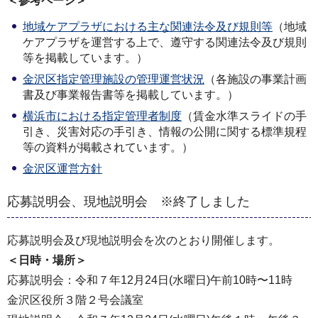
＜参考ページ＞
地域ケアプラザにおける主な関連法令及び規則等
（地域
ケアプラザを運営する上で、遵守する関連法令及び規則
等を掲載しています。）
金沢区指定管理施設の管理運営状況
（各施設の事業計画
書及び事業報告書等を掲載しています。）
横浜市における指定管理者制度
（賃金水準スライドの手
引き、災害対応の手引き、情報の公開に関する標準規程
等の資料が掲載されています。）
金沢区運営方針
応募説明会、現地説明会 ※終了しました
応募説明会及び現地説明会を次のとおり開催します。
＜⽇時・場所＞
応募説明会：令和７年12⽉24⽇(水曜⽇)午前10時〜11時
金沢区役所３階２号会議室