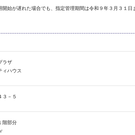
用開始が遅れた場合でも、指定管理期間は令和９年３月３１日
プラザ
ティハウス
４３－５
１階部分
㎡