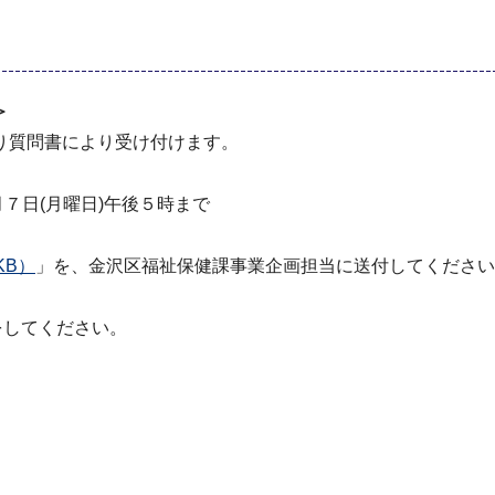
＞
り質問書により受け付けます。
⽉７⽇(月曜⽇)午後５時まで
KB）
」を、金沢区福祉保健課事業企画担当に送付してください
をしてください。