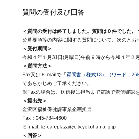
質問の受付及び回答
＜質問の受付は終了しました。質問は０件でした。
公募要項等の内容に関する質問について、次のとお
＜受付期間＞
令和４年１⽉31⽇(月曜⽇)午前９時から令和４年２
＜質問⽅法＞
Fax又はＥ-mailで「
質問書（様式13）（ワード：26
であらかじめご了承ください。
※Faxの場合は、送信後に担当まで電話で着信確認
＜提出先＞
金沢区福祉保健課事業企画担当
Fax：045-784-4600
Ｅ-mail: kz-careplaza@city.yokohama.lg.jp
＜回答＞