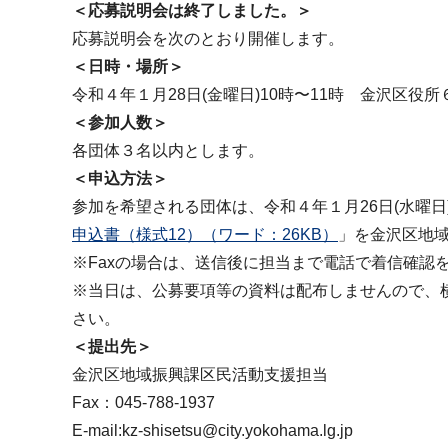
＜応募説明会は終了しました。＞
応募説明会を次のとおり開催します。
＜⽇時・場所＞
令和４年１⽉28⽇(金曜⽇)10時〜11時 金沢区役
＜参加⼈数＞
各団体３名以内とします。
＜申込⽅法＞
参加を希望される団体は、令和４年１⽉26⽇(⽔曜⽇)午
申込書（様式12）（ワード：26KB）
」を金沢区地
※Faxの場合は、送信後に担当まで電話で着信確認
※当⽇は、公募要項等の資料は配布しませんので、
さい。
＜提出先＞
金沢区地域振興課区民活動支援担当
Fax：045-788-1937
E-mail:kz-shisetsu@city.yokohama.lg.jp