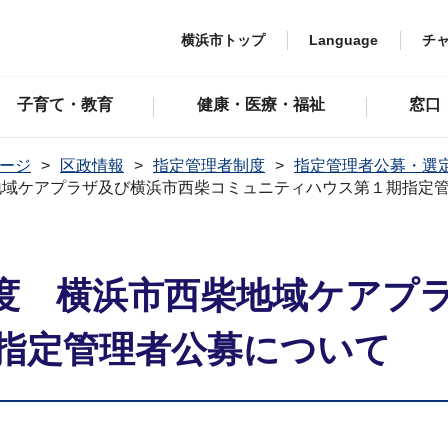
横浜市トップ
Language
チ
子育て・教育
健康・医療・福祉
窓口
ージ
区政情報
指定管理者制度
指定管理者公募・選
地域ケアプラザ及び横浜市西柴コミュニティハウス第１期指定
度 横浜市西柴地域ケアプ
指定管理者公募について