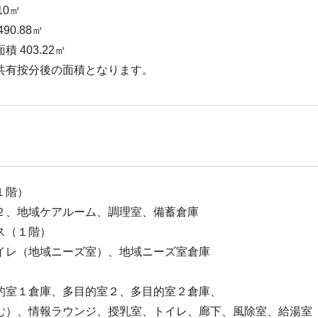
10㎡
0.88㎡
 403.22㎡
共有按分後の面積となります。
）
１階）
、地域ケアルーム、調理室、備蓄倉庫
ス（１階）
レ（地域ニーズ室）、地域ニーズ室倉庫
室１倉庫、多目的室２、多目的室２倉庫、
）、情報ラウンジ、授乳室、トイレ、廊下、風除室、給湯室