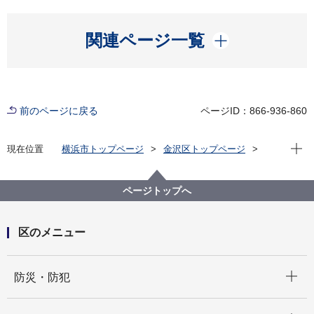
開く
関連ページ一覧
前のページに戻る
ページID：866-936-860
現在位
現在位置
横浜市トップページ
金沢区トップページ
くらし・手続き
まちづくり・環境
土木事務所
道路について
ページトップへ
区のメニュー
開く
防災・防犯
開く