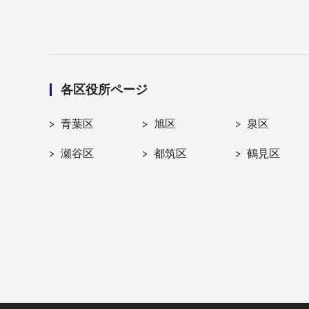
各区役所ページ
青葉区
旭区
泉区
瀬谷区
都筑区
鶴見区