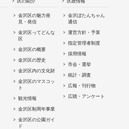
区の紹介
区政情報
金沢区の魅力発
金沢ぼたんちゃん
見・発信
通信
金沢区ってどんな
運営方針・予算
区
指定管理者制度
金沢区の概要
採用情報
金沢区の歴史
市会・選挙
金沢区内の文化財
統計・調査
金沢区のマスコッ
広報・刊行物
ト
広聴・アンケート
観光情報
金沢区制周年事業
金沢区の公園ガイ
ド