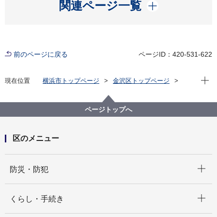
開く
関連ページ一覧
前のページに戻る
ページID：420-531-622
現在位
現在位置
横浜市トップページ
金沢区トップページ
子育て・教育
子育て支援・相談
金沢区地域子育て支援拠点
ページトップへ
区のメニュー
開く
防災・防犯
開く
くらし・手続き