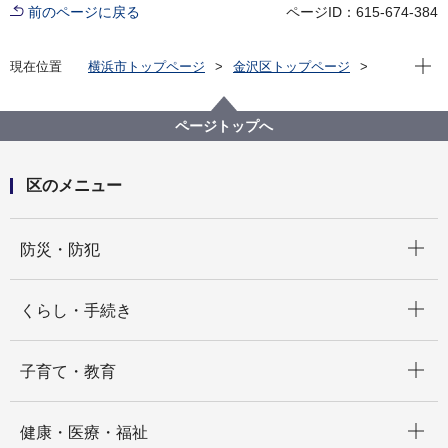
前のページに戻る
ページID：615-674-384
現在位
現在位置
横浜市トップページ
金沢区トップページ
子育て・教育
子育て支援・相談
保育園・認定こども園のパネル展開催について
ページトップへ
区のメニュー
開く
防災・防犯
開く
くらし・手続き
開く
子育て・教育
開く
健康・医療・福祉