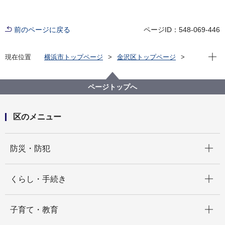
前のページに戻る
ページID：548-069-446
現在位
現在位置
横浜市トップページ
金沢区トップページ
子育て・教育
子育て支援・相談
あかちゃんの駅
ページトップへ
区のメニュー
開く
防災・防犯
開く
くらし・手続き
開く
子育て・教育