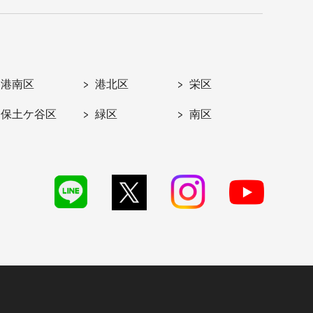
港南区
港北区
栄区
保土ケ谷区
緑区
南区