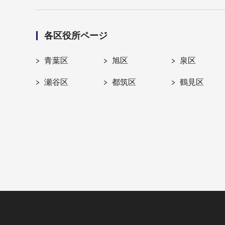
各区役所ページ
青葉区
旭区
泉区
瀬谷区
都筑区
鶴見区