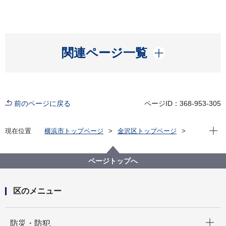
開く
関連ページ一覧
前のページに戻る
ページID：368-953-305
現在位
現在位置
横浜市トップページ
金沢区トップページ
防災・防犯
防災・災害
地域防災拠点
金沢区地域防災拠点運営委員会連絡協議会
ページトップへ
区のメニュー
開く
防災・防犯