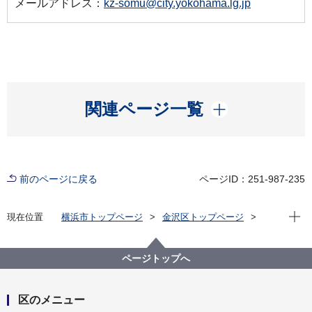
メールアドレス：
kz-somu@city.yokohama.lg.jp
開く
関連ページ一覧
前のページに戻る
ページID：251-987-235
現在位
現在位置
横浜市トップページ
金沢区トップページ
防災・防犯
防災・災害
地域防災拠点
地域防災拠点とは
ページトップへ
区のメニュー