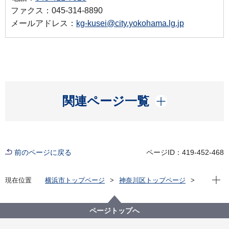
ファクス：045-314-8890
メールアドレス：
kg-kusei@city.yokohama.lg.jp
開く
関連ページ一覧
前のページに戻る
ページID：419-452-468
現在位
現在位置
横浜市トップページ
神奈川区トップページ
区の紹介
神奈川区の歴史
神奈川区のスポット紹介
能満寺（のうまんじ）
ページトップへ