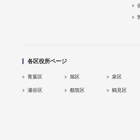
各区役所ページ
青葉区
旭区
泉区
瀬谷区
都筑区
鶴見区