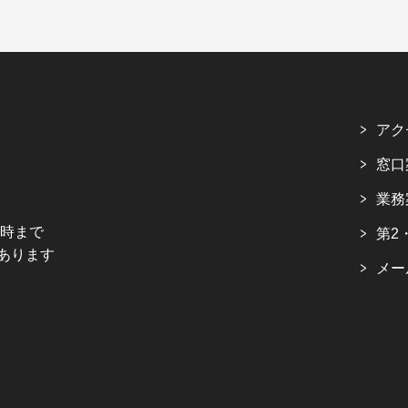
アク
窓口
業務
5時まで
第2
あります
メー