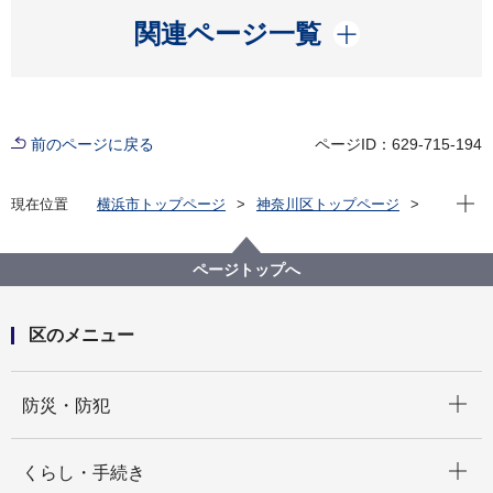
開く
関連ページ一覧
前のページに戻る
ページID：629-715-194
現在位
現在位置
横浜市トップページ
神奈川区トップページ
くらし・手続き
市民協働・学び
協働・支援
地域SNS「ピアッザ」について
ページトップへ
区のメニュー
開く
防災・防犯
開く
くらし・手続き