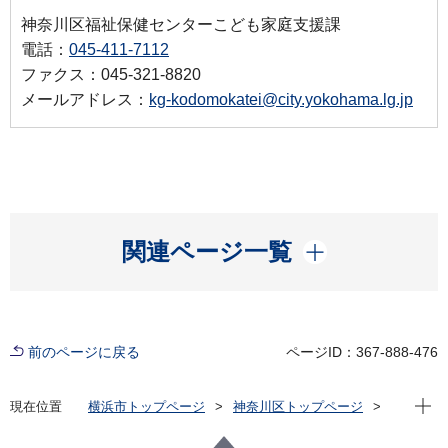
神奈川区福祉保健センターこども家庭支援課
電話：
045-411-7112
ファクス：045-321-8820
メールアドレス：
kg-kodomokatei@city.yokohama.lg.jp
開く
関連ページ一覧
前のページに戻る
ページID：367-888-476
現在位
現在位置
横浜市トップページ
神奈川区トップページ
子育て・教育
子育て支援・相談
【神奈川区】妊産婦・乳幼児歯科相談