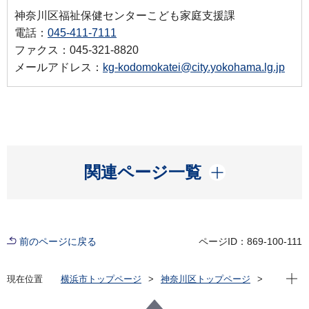
神奈川区福祉保健センターこども家庭支援課
電話：
045-411-7111
ファクス：045-321-8820
メールアドレス：
kg-kodomokatei@city.yokohama.lg.jp
開く
関連ページ一覧
前のページに戻る
ページID：869-100-111
現在位
現在位置
横浜市トップページ
神奈川区トップページ
子育て・教育
子育て支援・相談
母性相談