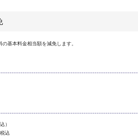
免
料の基本料金相当額を減免します。
税込）
円税込