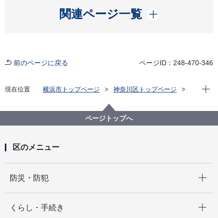
開く
関連ページ一覧
前のページに戻る
ページID：248-470-346
現在位
現在位置
横浜市トップページ
神奈川区トップページ
イベント
その他
神奈川区100歳おめでとう！絵本制作ワークショップ
【受付終了】
ページトップへ
区のメニュー
開く
防災・防犯
開く
くらし・手続き