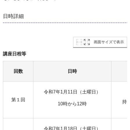
日時詳細
画面サイズで表示
講座日程等
回数
日時
令和7年1月11日（土曜日）
第１回
持
10時から12時
令和7年1月18日（土曜日）