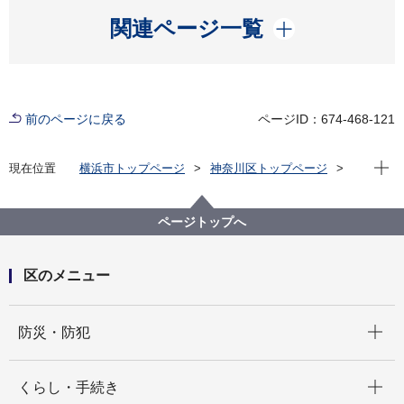
開く
関連ページ一覧
前のページに戻る
ページID：674-468-121
現在位
現在位置
横浜市トップページ
神奈川区トップページ
イベント
その他
【募集終了】朗読ボランティア養成講座
ページトップへ
区のメニュー
開く
防災・防犯
開く
くらし・手続き