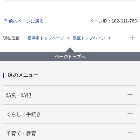
前のページに戻る
ページID：182-611-785
現在位
現在位置
横浜市トップページ
泉区トップページ
子育て・教育
子育て支援・相談
子育て応援マーク🐧
ページトップへ
区のメニュー
開く
防災・防犯
開く
くらし・手続き
開く
子育て・教育