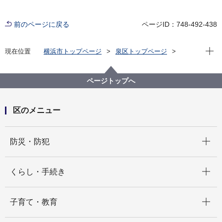
前のページに戻る
ページID：748-492-438
現在位
現在位置
横浜市トップページ
泉区トップページ
区政情報
広報・刊行物
いずみ福祉保健センターからのお知らせ
ページトップへ
区のメニュー
開く
防災・防犯
開く
くらし・手続き
開く
子育て・教育