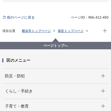
前のページに戻る
ページID：966-412-450
現在位
現在位置
横浜市トップページ
泉区トップページ
子育て・教育
子育て支援・相談
【こども家庭支援課】新型コロナウイルス感染症拡大
予防のための各事業の対応について（令和３年４月１
ページトップへ
日更新）
区のメニュー
開く
防災・防犯
開く
くらし・手続き
開く
子育て・教育