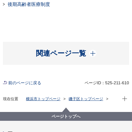
後期高齢者医療制度
開く
関連ページ一覧
前のページに戻る
ページID：525-211-610
現在位
現在位置
横浜市トップページ
磯子区トップページ
くらし・手続き
戸籍・税・保険
後期高齢者医療制度
ページトップへ