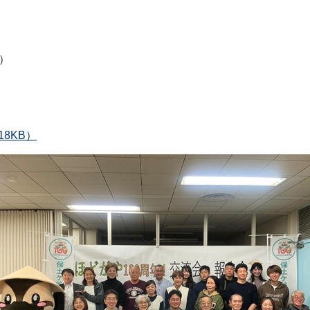
）
8KB）