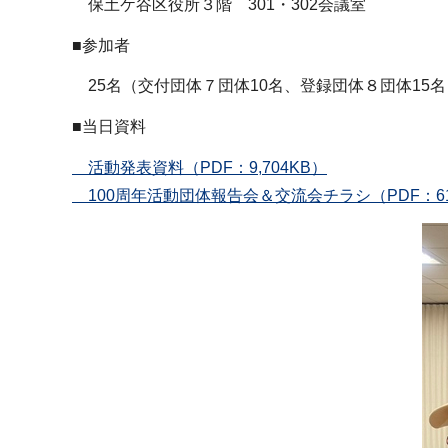
保土ケ谷区役所３階 301・302会議室
■参加者
25名（交付団体７団体10名、登録団体８団体15名
■当日資料
活動発表資料（PDF：9,704KB）
100周年活動団体報告会＆交流会チラシ（PDF：61