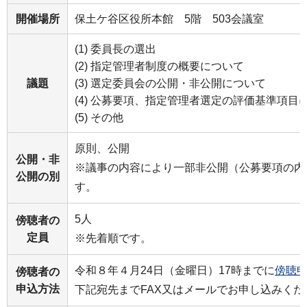
開催場所
保土ケ谷区役所本館 5階 503会議室
(1) 委員長の選出
(2) 指定管理者制度の概要について
議題
(3) 選定委員会の公開・非公開について
(4) 公募要項、指定管理者選定の評価基準項目
(5) その他
原則、公開
公開・非
※議事の内容により一部非公開（公募要項の内
公開の別
す。
5人
傍聴者の
定員
※先着順です。
令和８年４月24日（金曜日）17時までに
傍聴申
傍聴者の
申込方法
下記宛先までFAX又はメールでお申し込みくだ