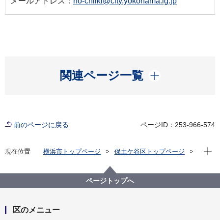
メールアドレス：
ho-chiiki@city.yokohama.lg.jp
開く
関連ページ一覧
前のページに戻る
ページID：253-966-574
現在位
現在位置
横浜市トップページ
保土ケ谷区トップページ
区政情報
指定管理者制度
指定管理者の募集
横浜市川島町公園こどもログハウス 第５期指定管理
ページトップへ
者の募集について
区のメニュー