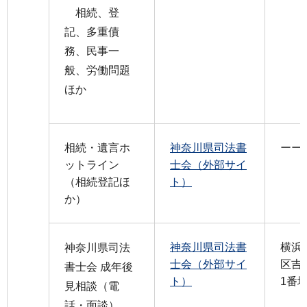
相続、登
記、多重債
務、民事一
般、労働問題
ほか
相続・遺言ホ
神奈川県司法書
ーー
ットライン
士会（外部サイ
（相続登記ほ
ト）
か）
神奈川県司法書
横浜
神奈川県司法
士会（外部サイ
区吉
書士会 成年後
ト）
1番
見相談（電
話・面談）