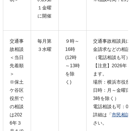
１金曜
に開催
交通事
毎月第
９時～
交通事故相談員に
故相談
３水曜
16時
金請求などの相談
＜当日
(12時
（電話相談も可）電話
先着順
～13時
【注意】2026
＞
を除
ます。
※保土
く)
場所：横浜市役所
ケ谷区
日時：月～金曜日 
役所で
3時を除く）
の相談
電話相談も可：045-
は202
詳細は「
市民相談
6年３
さい。