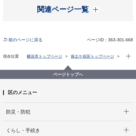
開く
関連ページ一覧
前のページに戻る
ページID：363-301-668
現在位
現在位置
横浜市トップページ
保土ケ谷区トップページ
くらし・手続き
住まい・暮らし
市民相談
特別相談
ページトップへ
区のメニュー
開く
防災・防犯
開く
くらし・手続き