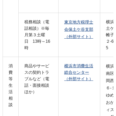
税務相談（電
横浜
東京地方税理士
話相談）※毎
土ケ
会保土ケ谷支部
月第３土曜
帷子
（外部サイト）
日 13時～16
２-67
時
5
消
商品やサービ
横浜市消費生活
横浜
費
スの契約トラ
総合センター
南区
等
ブルなど（電
（外部サイト）
岡西
生
話・面接相談
６-１
活
ほか）
ゆめ
相
おか
談
ィス