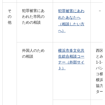
そ
犯罪被害にあ
－
犯罪被害にあわ
の
われた市民の
れたあなたへ
他
ための相談
（相談したい方
へ）
外国人のため
横浜市多文化共
西区
の相談
生総合相談コー
とみ
ナー（外部サイ
1-1-1
ト）
パシ
コ横
横浜
協力
ター