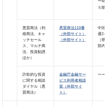
ー4
５階
悪質商法（利
悪質商法110番
中区
殖商法、キャ
（外部サイト）
通2-4
ッチセール
（外部サイト）
（県
ス、マルチ商
部内
法、投資勧誘
ほか）
詐欺的な投資
金融庁金融サー
ーー
に関する相談
ビス利用者相談
ダイヤル（悪
室（外部サイ
質商法）
ト）