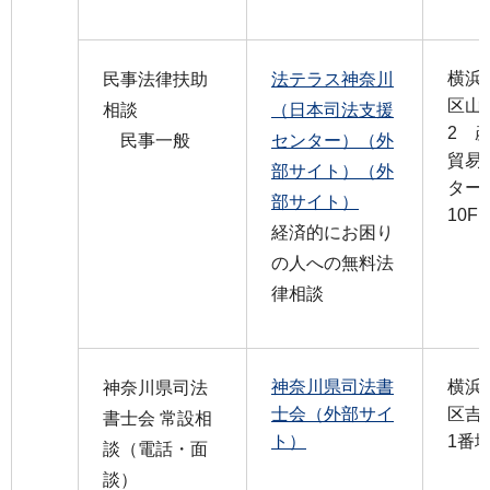
横浜
民事法律扶助
法テラス神奈川
区山
相談
（日本司法支援
2 
民事一般
センター）（外
貿易
部サイト）（外
ター
部サイト）
10F
経済的にお困り
の人への無料法
律相談
神奈川県司法書
横浜
神奈川県司法
士会（外部サイ
区吉
書士会 常設相
ト）
1番
談（電話・面
談）