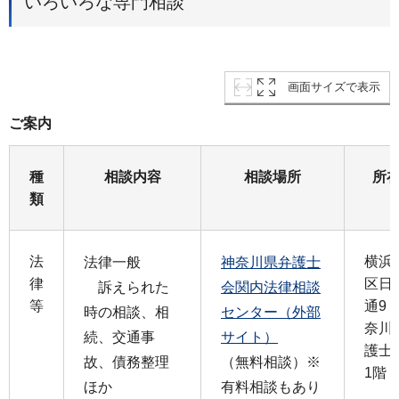
いろいろな専門相談
画面サイズで表示
ご案内
種
相談内容
相談場所
所
類
法
横浜
法律一般
神奈川県弁護士
律
区日
訴えられた
会関内法律相談
等
通9
時の相談、相
センター（外部
奈川
続、交通事
サイト）
護士
故、債務整理
（無料相談）※
1階
ほか
有料相談もあり