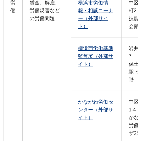
労
賃金、解雇、
横浜市労働情
中区
働
労働災害など
報・相談コーナ
町2-4
の労働問題
ー（外部サイ
技能
ト）
会館
横浜西労働基準
岩井町
監督署（外部サ
7
イト）
保土
駅ビ
階
かながわ労働セ
中区
ンター（外部サ
1-4
イト）
かな
労働
ザ2