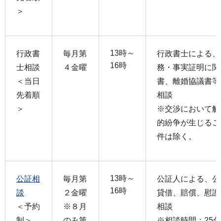
＞
13時～
行政書
毎月第
行政書士による、
16時
士相談
４金曜
務・事実証明に関
＜当日
書、離婚協議書等
先着順
相談
＞
※交渉において解
的紛争が生じるこ
件は除く。
13時～
公証相
毎月第
公証人による、公
16時
談
２金曜
貸借、賠償、慰謝
＜予約
※８月
相談
制＞
のみ第
※相談時間：25