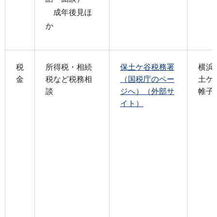
成年後見ほ
か
税
所得税・相続
保土ケ谷税務署
横浜
金
税など税務相
（国税庁のペー
土ケ
談
ジへ）（外部サ
帷子
イト）