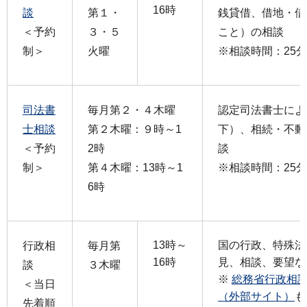
16時
談
第１・
銭貸借、借地・借
＜予約
３・５
こと）の相談
制＞
火曜
※相談時間：25
司法書
毎月第２・４木曜
認定司法書士によ
士相談
第２木曜：９時～1
下）、相続・不動
＜予約
2時
談
制＞
第４木曜：13時～1
※相談時間：25
6時
13時～
国の行政、特殊法
行政相
毎月第
16時
見、相談、要望な
談
３木曜
※
総務省行政相
＜当日
（外部サイト）
も
先着順