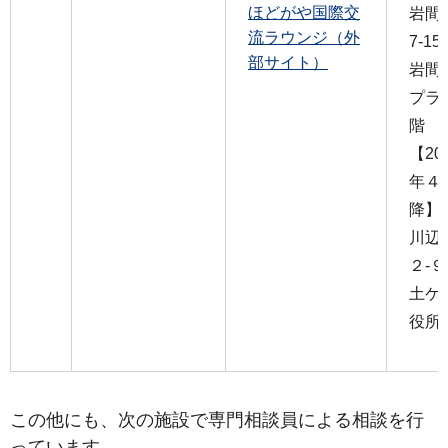
ほどがや国際交
岩間町
流ラウンジ（外
7-15
部サイト）
岩間
プラ
階
【20
年４
降】
川辺
２-
土ケ
役所
この他にも、次の施設で専門相談員による相談を行
っています。