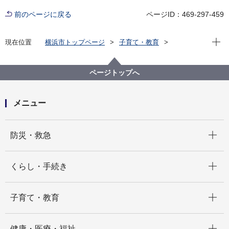
前のページに戻る
ページID：469-297-459
現在位
現在位置
横浜市トップページ
子育て・教育
親子の健康・福祉
児童相談所
児童相談所所在地
ページトップへ
メニュー
開く
防災・救急
開く
くらし・手続き
開く
子育て・教育
開く
健康・医療・福祉