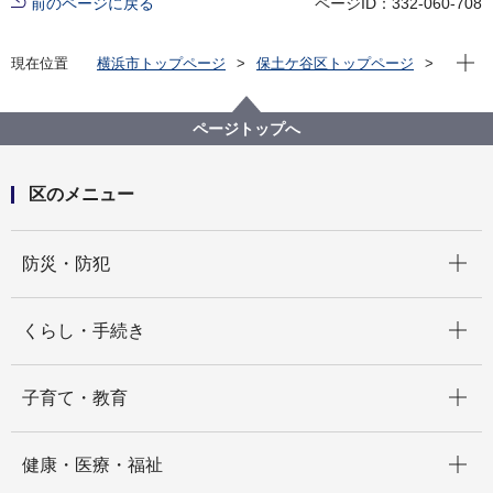
前のページに戻る
ページID：332-060-708
現在位
現在位置
横浜市トップページ
保土ケ谷区トップページ
くらし・手続き
戸籍・税・保険
後期高齢者医療制度
窓口混雑状況
ページトップへ
区のメニュー
開く
防災・防犯
開く
くらし・手続き
開く
子育て・教育
開く
健康・医療・福祉