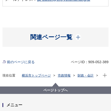
開く
関連ページ一覧
前のページに戻る
ページID：909-052-389
現在位
現在位置
横浜市トップページ
市政情報
財政・会計
財政状況（予算・決算）
予算
令和５年度予算
令和５年度予算
ページトップへ
メニュー